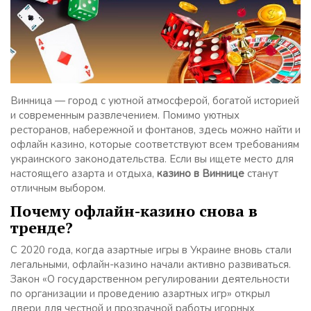
Винница — город с уютной атмосферой, богатой историей
и современным развлечением. Помимо уютных
ресторанов, набережной и фонтанов, здесь можно найти и
офлайн казино, которые соответствуют всем требованиям
украинского законодательства. Если вы ищете место для
настоящего азарта и отдыха,
казино в Виннице
станут
отличным выбором.
Почему офлайн-казино снова в
тренде?
С 2020 года, когда азартные игры в Украине вновь стали
легальными, офлайн-казино начали активно развиваться.
Закон «О государственном регулировании деятельности
по организации и проведению азартных игр» открыл
двери для честной и прозрачной работы игорных