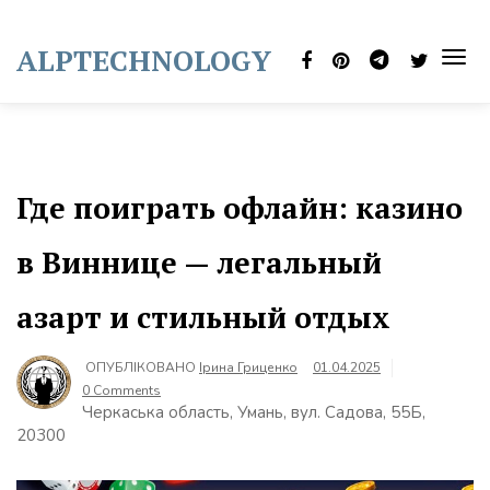
Skip
to
ALPTECHNOLOGY
content
TOG
NAVI
Где поиграть офлайн: казино
в Виннице — легальный
азарт и стильный отдых
ОПУБЛІКОВАНО
Ірина Гриценко
01.04.2025
0 Comments
Черкаська область, Умань, вул. Садова, 55Б,
20300