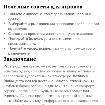
Полезные советы для игроков
Начните с малого:
не стоит сразу ставить большие
суммы;
Выбирайте игры с простыми правилами:
особенно если
вы новичок;
Следите за временем:
азарт может увести далеко;
Планируйте бюджет:
установите лимит и не
превышайте его;
Получайте удовольствие:
игра — это, прежде всего,
развлечение.
Заключение
Игра в офлайн казино — это не только возможность
испытать удачу, но и способ провести вечер в стильной,
безопасной и увлекательной атмосфере.
Казино в
Виннице
становятся достойной альтернативой ночным
клубам и барам, особенно для тех, кто ценит комфорт,
сервис и легальность. Будь вы жителем города или
туристом, Винница предложит вам приятный азартный
опыт. Найти актуальную информацию о всех заведениях