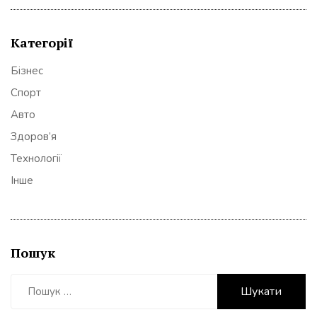
Категорії
Бізнес
Спорт
Авто
Здоров’я
Технології
Інше
Пошук
Пошук: