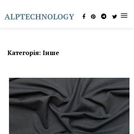
Skip
to
ALPTECHNOLOGY
content
TOG
NAVI
Категорія:
Інше