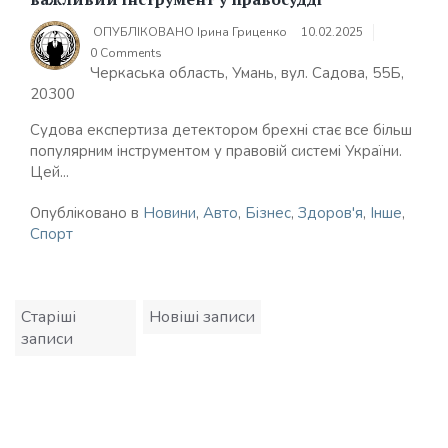
ОПУБЛІКОВАНО
Ірина Гриценко
10.02.2025
0 Comments
Черкаська область, Умань, вул. Садова, 55Б,
20300
Судова експертиза детектором брехні стає все більш
популярним інструментом у правовій системі України.
Цей...
Опубліковано в
Новини
,
Авто
,
Бізнес
,
Здоров'я
,
Інше
,
Спорт
Навігація
Старіші
Новіші записи
за
записи
записами