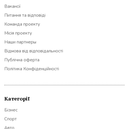
Вакансії
Питання та відповіді
Команда проекту
Місія проекту
Наши партнеры
Відмова від відповідальності
Публічна оферта
Політика Конфіденційності
Категорії
Бізнес
Спорт
Авто