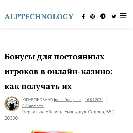
Skip
to
ALPTECHNOLOGY
content
TOG
NAVI
Бонусы для постоянных
игроков в онлайн-казино:
как получать их
ОПУБЛІКОВАНО
Ірина Гриценко
16.04.2024
0 Comments
Черкаська область, Умань, вул. Садова, 55Б,
20300