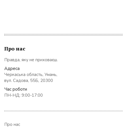
Про нас
Правда, яку не приховаєш.
Адреса
Черкаська область, Умань,
вул. Садова, 55Б, 20300
Час роботи
ПН-НД: 9:00-17:00
Про нас