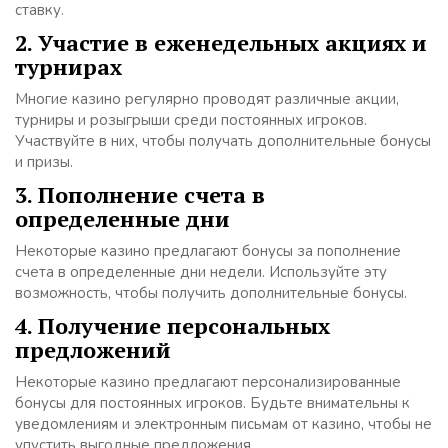
ставку.
2. Участие в еженедельных акциях и
турнирах
Многие казино регулярно проводят различные акции,
турниры и розыгрыши среди постоянных игроков.
Участвуйте в них, чтобы получать дополнительные бонусы
и призы.
3. Пополнение счета в
определенные дни
Некоторые казино предлагают бонусы за пополнение
счета в определенные дни недели. Используйте эту
возможность, чтобы получить дополнительные бонусы.
4. Получение персональных
предложений
Некоторые казино предлагают персонализированные
бонусы для постоянных игроков. Будьте внимательны к
уведомлениям и электронным письмам от казино, чтобы не
упустить выгодные предложения.